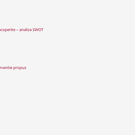
 acoperite – analiza SWOT
erventie propus