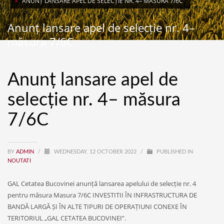
ANUNȚ LANSARE APEL DE SELECȚIE NR. 4– MĂSURA 7/6C
Anunț lansare apel de selecție nr. 4–
măsura 7/6C
Anunț lansare apel de
selecție nr. 4– măsura
7/6C
BY
ADMIN
/
WEDNESDAY, 12 OCTOBER 2022
/
PUBLISHED IN
NOUTATI
GAL Cetatea Bucovinei anunță lansarea apelului de selecție nr. 4
pentru măsura Masura 7/6C INVESTITII ÎN INFRASTRUCTURA DE
BANDĂ LARGĂ ȘI ÎN ALTE TIPURI DE OPERAȚIUNI CONEXE ÎN
TERITORIUL „GAL CETATEA BUCOVINEI”.