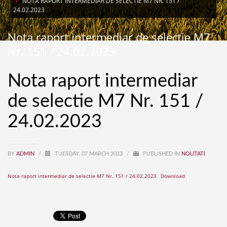
NOTA RAPORT INTERMEDIAR DE SELECTIE M7 NR. 151 /
24.02.2023
Nota raport intermediar de selectie M7
Nr. 151 / 24.02.2023
Nota raport intermediar
de selectie M7 Nr. 151 /
24.02.2023
BY
ADMIN
/
TUESDAY, 07 MARCH 2023
/
PUBLISHED IN
NOUTATI
Nota raport intermediar de selectie M7 Nr. 151 / 24.02.2023
Download