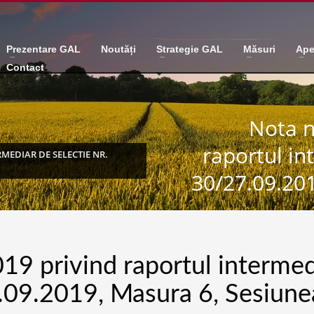
Prezentare GAL
Noutăți
Strategie GAL
Măsuri
Ape
Contact
Nota n
raportul in
RMEDIAR DE SELECTIE NR.
30/27.09.201
19 privind raportul intermed
7.09.2019, Masura 6, Sesiune