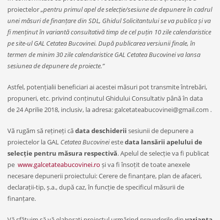
proiectelor
„pentru primul apel de selecție/sesiune de depunere în cadrul
unei măsuri de finanțare din SDL, Ghidul Solicitantului se va publica și va
fi menținut în variantă consultativă timp de cel puțin 10 zile calendaristice
pe site-ul GAL Cetatea Bucovinei. După publicarea versiunii finale, în
termen de minim 30 zile calendaristice GAL Cetatea Bucovinei va lansa
sesiunea de depunere de proiecte.”
Astfel, potențialii beneficiari ai acestei măsuri pot transmite întrebări,
propuneri, etc. privind conținutul Ghidului Consultativ până în data
de 24 Aprilie 2018, inclusiv, la adresa: galcetateabucovinei@gmail.com .
Vă rugăm să rețineți că
data deschiderii
sesiunii de depunere a
proiectelor la GAL
Cetatea Bucovinei
este
data lansării apelului de
selecție pentru măsura respectivă
. Apelul de selecție va fi publicat
pe
www.galcetateabucovinei.ro
și va fi însoțit de toate anexele
necesare depunerii proiectului: Cerere de finanțare, plan de afaceri,
declarații-tip, ș.a., după caz, în funcție de specificul măsurii de
finanțare.
Vă sfătuim să vă elaborați proiectul urmărind prevederile din
varianta