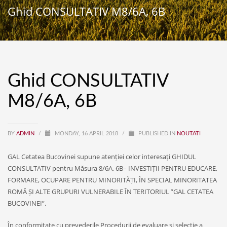
Ghid CONSULTATIV M8/6A, 6B
Ghid CONSULTATIV
M8/6A, 6B
BY
ADMIN
/
MONDAY, 16 APRIL 2018
/
PUBLISHED IN
NOUTATI
GAL Cetatea Bucovinei supune atenției celor interesați GHIDUL
CONSULTATIV pentru Măsura 8/6A, 6B– INVESTIȚII PENTRU EDUCARE,
FORMARE, OCUPARE PENTRU MINORITĂȚI, ÎN SPECIAL MINORITATEA
ROMĂ ȘI ALTE GRUPURI VULNERABILE ÎN TERITORIUL ”GAL CETATEA
BUCOVINEI”.
În conformitate cu prevederile Procedurii de evaluare și selecție a