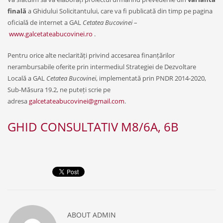
finală
a Ghidului Solicitantului, care va fi publicată din timp pe pagina
oficială de internet a GAL
Cetatea Bucovinei
–
www.galcetateabucovinei.ro
.
Pentru orice alte neclarități privind accesarea finanțărilor
nerambursabile oferite prin intermediul Strategiei de Dezvoltare
Locală a GAL
Cetatea Bucovinei
, implementată prin PNDR 2014-2020,
Sub-Măsura 19.2, ne puteți scrie pe
adresa
galcetateabucovinei@gmail.com
.
GHID CONSULTATIV M8/6A, 6B
ABOUT
ADMIN