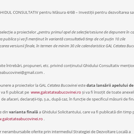
 GHIDUL CONSULTATIV pentru Măsura 4/6B – Investiții pentru dezvoltarea sat
selecție a proiectelor
„pentru primul apel de selecție/sesiune de depunere în c
 publica și va fi menținut în variantă consultativă timp de cel puțin 10 zile
carea versiunii finale, în termen de minim 30 zile calendaristice GAL Cetatea Buc
smite întrebări, propuneri, etc. privind conținutul Ghidului Consultativ mențio
tateabucovinei@gmail.com .
punere a proiectelor la GAL
Cetatea Bucovinei
este
data lansării apelului de
e va fi publicat pe
www.galcetateabucovinei.ro
și va fi însoțit de toate anexe
e afaceri, declarații-tip, ș.a., după caz, în funcție de specificul măsurii de fi
le din
varianta finală
a Ghidului Solicitantului, care va fi publicată din timp 
.galcetateabucovinei.ro
.
lor nerambursabile oferite prin intermediul Strategiei de Dezvoltare Locală a