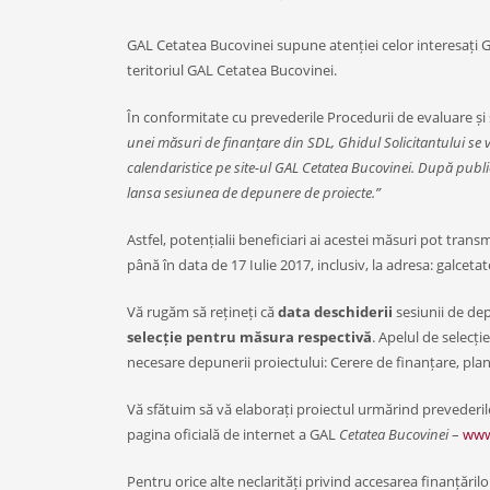
GAL Cetatea Bucovinei supune atenției celor interesați
teritoriul GAL Cetatea Bucovinei.
În conformitate cu prevederile Procedurii de evaluare și 
unei măsuri de finanțare din SDL, Ghidul Solicitantului se va
calendaristice pe site-ul GAL Cetatea Bucovinei. După publi
lansa sesiunea de depunere de proiecte.”
Astfel, potențialii beneficiari ai acestei măsuri pot tran
până în data de 17 Iulie 2017, inclusiv, la adresa: galce
Vă rugăm să rețineți că
data deschiderii
sesiunii de de
selecție pentru măsura respectivă
. Apelul de selecți
necesare depunerii proiectului: Cerere de finanțare, plan d
Vă sfătuim să vă elaborați proiectul urmărind prevederi
pagina oficială de internet a GAL
Cetatea Bucovinei
–
www
Pentru orice alte neclarități privind accesarea finanțări