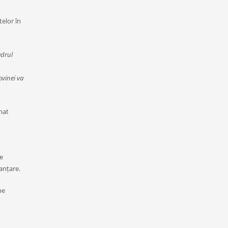
elor în
adrul
ovinei va
nat
le
nanțare.
pe