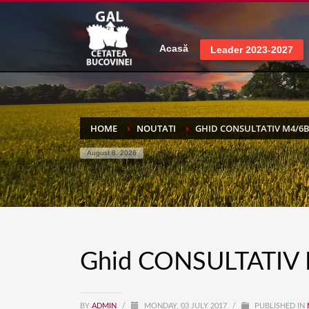
Acasă
Leader 2023-2027
HOME
NOUTATI
GHID CONSULTATIV M4/6
August 8, 2026
Ghid CONSULTATIV
BY
ADMIN
/
MONDAY, 03 JULY 2017
/
PUBLISHED IN