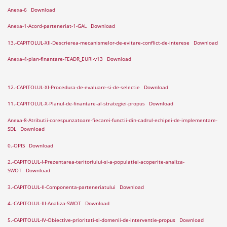
Anexa-6
Download
Anexa-1-Acord-parteneriat-1-GAL
Download
13.-CAPITOLUL-XII-Descrierea-mecanismelor-de-evitare-conflict-de-interese
Download
Anexa-4-plan-finantare-FEADR_EURI-v13
Download
12.-CAPITOLUL-XI-Procedura-de-evaluare-si-de-selectie
Download
11.-CAPITOLUL-X-Planul-de-finantare-al-strategiei-propus
Download
Anexa-8-Atributii-corespunzatoare-fiecarei-functii-din-cadrul-echipei-de-implementare-
SDL
Download
0.-OPIS
Download
2.-CAPITOLUL-I-Prezentarea-teritoriului-si-a-populatiei-acoperite-analiza-
SWOT
Download
3.-CAPITOLUL-II-Componenta-parteneriatului
Download
4.-CAPITOLUL-III-Analiza-SWOT
Download
5.-CAPITOLUL-IV-Obiective-prioritati-si-domenii-de-interventie-propus
Download