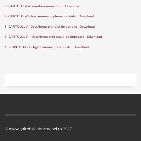
6.-CAPITOLUL-V-Prezentarea-masurilor
Download
7.-CAPITOLUL-VI-Descrierea-complementaritatii
Download
8.-CAPITOLUL-VII-Descrierea-planului-de-actiune
Download
9.-CAPITOLUL-VIII-Descrierea-procesului-de-implicare
Download
10.-CAPITOLUL-IX-Organizarea-viitorului-GAL
Download
©
www.galcetateabucovinei.ro
2017