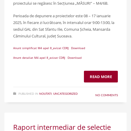
proiectului se regăsesc în Secțiunea „MĂSURI” – M4/6B.
Perioada de depunere a proiectelor este 08 – 17 ianuarie
2025, în fiecare zi lucrătoare, în intervalul orar 9:00-13:00, la
sediul GAL din Sat Sfantu Ilie, Comuna Șcheia, Mansarda
Căminului Cultural, județ Suceava.
Anunt simplificat M4 apel 8_avizat CDRJ
Download
Anunt detaliat M4 apel 8_avizat CDRJ
Download
READ MORE
PUBLISHED IN
NOUTATI
,
UNCATEGORIZED
NO COMMENTS
Raport intermediar de selectie