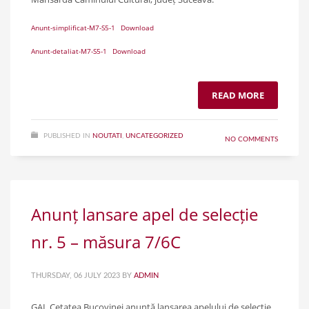
Anunt-simplificat-M7-S5-1
Download
Anunt-detaliat-M7-S5-1
Download
READ MORE
PUBLISHED IN
NOUTATI
,
UNCATEGORIZED
NO COMMENTS
Anunț lansare apel de selecție
nr. 5 – măsura 7/6C
THURSDAY, 06 JULY 2023
BY
ADMIN
GAL Cetatea Bucovinei anunță lansarea apelului de selecție