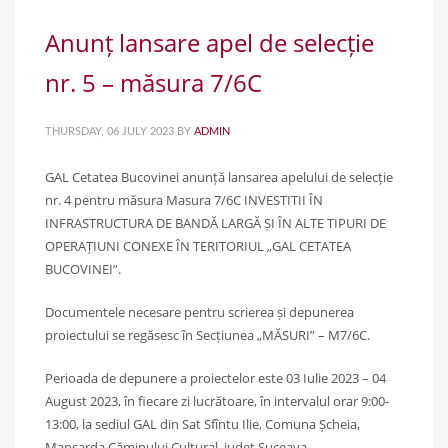
Anunț lansare apel de selecție
nr. 5 – măsura 7/6C
THURSDAY, 06 JULY 2023
BY
ADMIN
GAL Cetatea Bucovinei anunță lansarea apelului de selecție
nr. 4 pentru măsura Masura 7/6C INVESTITII ÎN
INFRASTRUCTURA DE BANDĂ LARGĂ ȘI ÎN ALTE TIPURI DE
OPERAȚIUNI CONEXE ÎN TERITORIUL „GAL CETATEA
BUCOVINEI”.
Documentele necesare pentru scrierea și depunerea
proiectului se regăsesc în Secțiunea „MĂSURI” – M7/6C.
Perioada de depunere a proiectelor este 03 Iulie 2023 – 04
August 2023, în fiecare zi lucrătoare, în intervalul orar 9:00-
13:00, la sediul GAL din Sat Sfîntu Ilie, Comuna Șcheia,
Mansarda Căminului Cultural, județ Suceava.