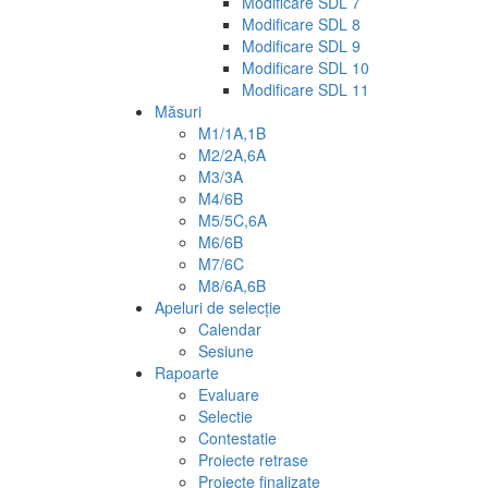
Modificare SDL 7
Modificare SDL 8
Modificare SDL 9
Modificare SDL 10
Modificare SDL 11
Măsuri
M1/1A,1B
M2/2A,6A
M3/3A
M4/6B
M5/5C,6A
M6/6B
M7/6C
M8/6A,6B
Apeluri de selecție
Calendar
Sesiune
Rapoarte
Evaluare
Selectie
Contestatie
Proiecte retrase
Proiecte finalizate