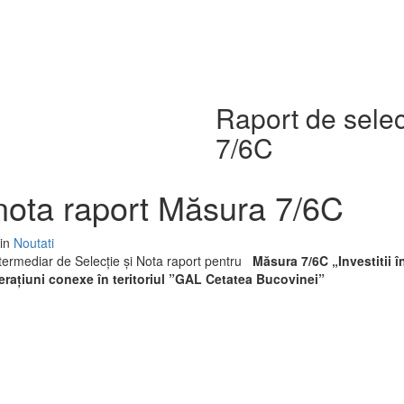
Raport de selec
7/6C
 nota raport Măsura 7/6C
 in
Noutati
termediar de Selecție și Nota raport pentru
Măsura 7/6C „Investitii î
operațiuni conexe în teritoriul ”GAL Cetatea Bucovinei”