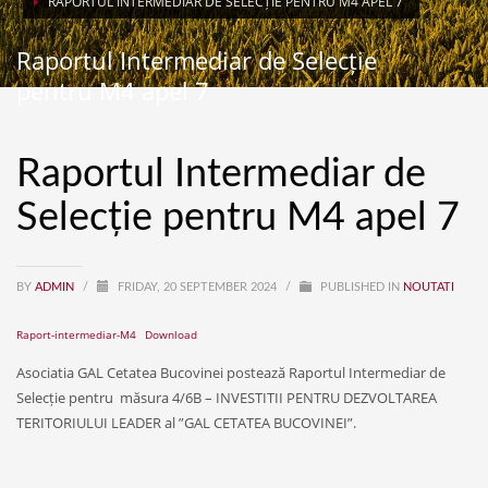
RAPORTUL INTERMEDIAR DE SELECȚIE PENTRU M4 APEL 7
Raportul Intermediar de Selecție
pentru M4 apel 7
Raportul Intermediar de
Selecție pentru M4 apel 7
BY
ADMIN
/
FRIDAY, 20 SEPTEMBER 2024
/
PUBLISHED IN
NOUTATI
Raport-intermediar-M4
Download
Asociatia GAL Cetatea Bucovinei postează Raportul Intermediar de
Selecție pentru măsura 4/6B – INVESTITII PENTRU DEZVOLTAREA
TERITORIULUI LEADER al ”GAL CETATEA BUCOVINEI”.