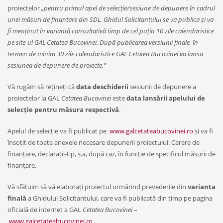
proiectelor
„pentru primul apel de selecție/sesiune de depunere în cadrul
unei măsuri de finanțare din SDL, Ghidul Solicitantului se va publica și va
fi menținut în variantă consultativă timp de cel puțin 10 zile calendaristice
pe site-ul GAL Cetatea Bucovinei. După publicarea versiunii finale, în
termen de minim 30 zile calendaristice GAL Cetatea Bucovinei va lansa
sesiunea de depunere de proiecte.”
Vă rugăm să rețineți că
data deschiderii
sesiunii de depunere a
proiectelor la GAL
Cetatea Bucovinei
este
data lansării apelului de
selecție pentru măsura respectivă
.
Apelul de selecție va fi publicat pe
www.galcetateabucovinei.ro
și va fi
însoțit de toate anexele necesare depunerii proiectului: Cerere de
finanțare, declarații-tip, ș.a, după caz, în funcție de specificul măsurii de
finanțare.
Vă sfătuim să vă elaborați proiectul urmărind prevederile din
varianta
finală
a Ghidului Solicitantului, care va fi publicată din timp pe pagina
oficială de internet a GAL
Cetatea Bucovinei
–
www.galcetateabucovinei.ro
.