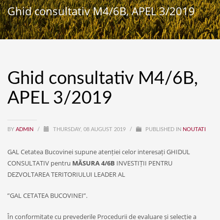
Ghid consultativ M4/6B, APEL 3/2019
Ghid consultativ M4/6B,
APEL 3/2019
BY
ADMIN
/
THURSDAY, 08 AUGUST 2019
/
PUBLISHED IN
NOUTATI
GAL Cetatea Bucovinei supune atenției celor interesați GHIDUL
CONSULTATIV pentru
MĂSURA 4/6B
INVESTIȚII PENTRU
DEZVOLTAREA TERITORIULUI LEADER AL
”GAL CETATEA BUCOVINEI”.
În conformitate cu prevederile Procedurii de evaluare și selecție a