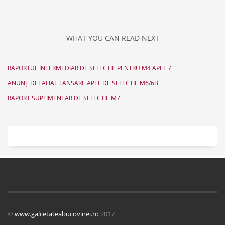
WHAT YOU CAN READ NEXT
RAPORTUL INTERMEDIAR DE SELECȚIE PENTRU M4 APEL 7
ANUNȚ DETALIAT LANSARE APEL DE SELECȚIE M6/6B
RAPORT SUPLIMENTAR DE SELECTIE M7
©
www.galcetateabucovinei.ro
2017