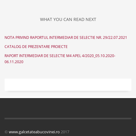
WHAT YOU CAN READ NEXT
NOTA PRIVIND RAPORTUL INTERMEDIAR DE SELECTIE NR. 29/22.07.2021
CATALOG DE PREZENTARE PROIECTE
RAPORT INTERMEDIAR DE SELECTIE M4 APEL 4/2020_05.10.2020-
06.11.2020
©
www.galcetateabucovinei.ro
2017