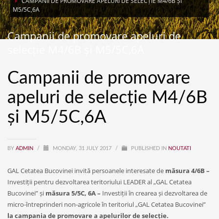
CAMPANII DE PROMOVARE APELURI DE SELECȚIE M4/6B ȘI
M5/5C,6A
Campanii de promovare apeluri de
selecție M4/6B și M5/5C,6A
Campanii de promovare
apeluri de selecție M4/6B
și M5/5C,6A
BY
ADMIN
/
MONDAY, 31 JULY 2017
/
PUBLISHED IN
NOUTATI
GAL Cetatea Bucovinei invită persoanele interesate de
măsura 4/6B –
Investiții pentru dezvoltarea teritoriului LEADER al „GAL Cetatea
Bucovinei” și
măsura 5/5C, 6A –
Investiții în crearea și dezvoltarea de
micro-întreprinderi non-agricole în teritoriul „GAL Cetatea Bucovinei”
la campania de promovare a apelurilor de selecție.